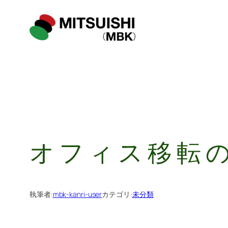
内
容
を
ス
キ
ッ
プ
オフィス移転
執筆者:
mbk-kanri-user
カテゴリ:
未分類