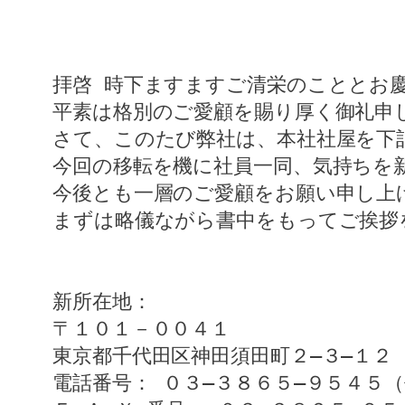
拝啓 時下ますますご清栄のこととお
平素は格別のご愛顧を賜り厚く御礼申
さて、このたび弊社は、本社社屋を下
今回の移転を機に社員一同、気持ちを
今後とも一層のご愛顧をお願い申し上
まずは略儀ながら書中をもってご挨拶
新所在地：
〒１０１－００４１
東京都千代田区神田須田町２―３―１２ 12K
電話番号： ０３―３８６５―９５４５