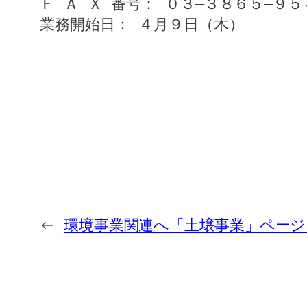
Ｆ Ａ Ｘ 番号： ０３―３８６５―９５
業務開始日： ４月９日（木）
←
環境事業関連へ「土壌事業」ペー