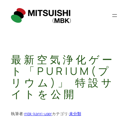
内
容
を
ス
キ
ッ
プ
最新空気浄化ゲー
ト「PURIUM(プ
リウム)」 特設サ
イトを公開
執筆者:
mbk-kanri-user
カテゴリ:
未分類